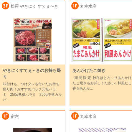
松屋 やきにく すてぇ〜き
丸幸水産
やきにくすてぇ～きのお持ち帰
あんかけたこ焼き
り
期 間 限 定 秋冬はとろ～りあんかけ
たこ焼きもお試しください♪ 和風だし
味付けも、つけタレも付いたお持ち
香るあんか...
帰り肉！おすすめパック元祖ハラ
ミ 250g熟成ハラミ 250g中落カル
ビ...
宿六
丸幸水産