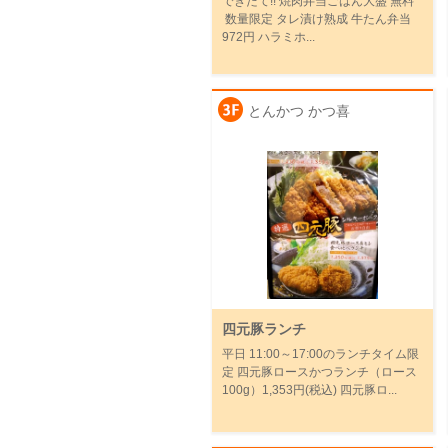
できたて!! 焼肉弁当ごはん大盛 無料
数量限定 タレ漬け熟成 牛たん弁当
972円 ハラミホ...
とんかつ かつ喜
四元豚ランチ
平日 11:00～17:00のランチタイム限
定 四元豚ロースかつランチ（ロース
100g）1,353円(税込) 四元豚ロ...