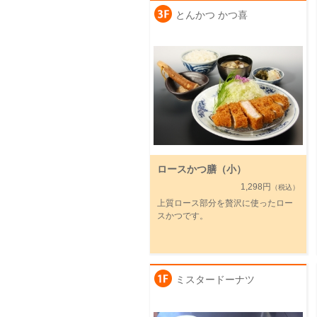
とんかつ かつ喜
ロースかつ膳（小）
1,298円
（税込）
上質ロース部分を贅沢に使ったロー
スかつです。
ミスタードーナツ