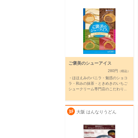
ご褒美のシューアイス
280円
（税込）
・ほほえみのバニラ・魅惑のショコ
ラ・和みの抹茶・ときめきのいちご
シュークリーム専門店のこだわり...
大阪 はんなりうどん