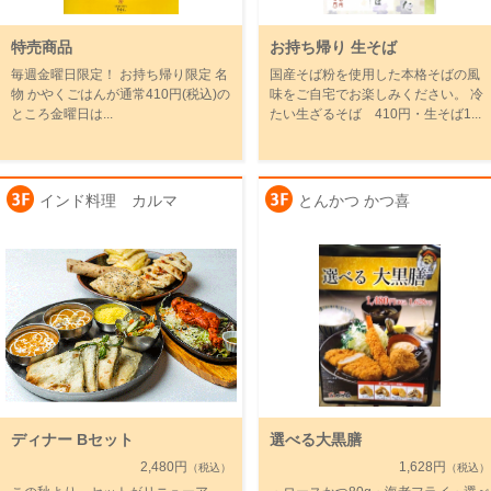
特売商品
お持ち帰り 生そば
毎週金曜日限定！ お持ち帰り限定 名
国産そば粉を使用した本格そばの風
物 かやくごはんが通常410円(税込)の
味をご自宅でお楽しみください。 冷
ところ金曜日は...
たい生ざるそば 410円・生そば1...
インド料理 カルマ
とんかつ かつ喜
ディナー Bセット
選べる大黒膳
2,480円
1,628円
（税込）
（税込）