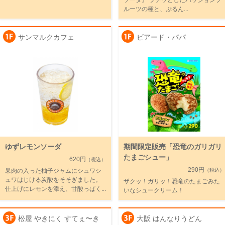
ソーダ』 プチッとしたパッションフ
ルーツの種と、ぷるん...
サンマルクカフェ
ビアード・パパ
ゆずレモンソーダ
期間限定販売「恐竜のガリガリ
たまごシュー」
620円
（税込）
290円
果肉の入った柚子ジャムにシュワシ
（税込）
ュワはじける炭酸をそそぎました。
ザクッ！ガリッ！恐竜のたまごみた
仕上げにレモンを添え、甘酸っぱく...
いなシュークリーム！
松屋 やきにく すてぇ〜き
大阪 はんなりうどん