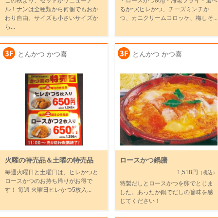
この秋より、セットがリニューア
・ロースかつ80g・海老フライ・選べ
ル！ナンは全種類から何個でもおか
るかつ(ヒレかつ、チーズミンチか
わり自由。サイズも小さいサイズか
つ、カニクリームコロッケ、梅しそ...
ら...
とんかつ かつ喜
とんかつ かつ喜
火曜の特売品＆土曜の特売品
ロースかつ鍋膳
毎週火曜日と土曜日は、ヒレかつと
1,518円
（税込）
ロースかつのお持ち帰りがお得で
特製だしとロースかつを卵でとじま
す！ 毎週 火曜日ヒレかつ5枚入...
した。あったか鍋でだしの旨味を感
じてください！