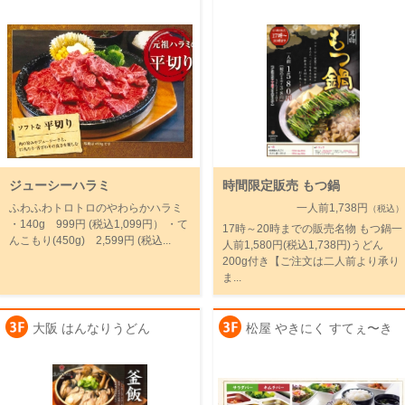
ジューシーハラミ
時間限定販売 もつ鍋
ふわふわトロトロのやわらかハラミ
一人前1,738円
（税込）
・140g 999円 (税込1,099円） ・て
17時～20時までの販売名物 もつ鍋一
んこもり(450g) 2,599円 (税込...
人前1,580円(税込1,738円)うどん
200g付き【ご注文は二人前より承り
ま...
大阪 はんなりうどん
松屋 やきにく すてぇ〜き