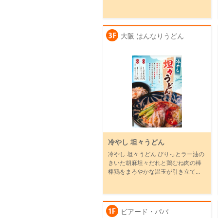
大阪 はんなりうどん
冷やし 坦々うどん
冷やし 坦々うどん ぴりっとラー油の
きいた胡麻坦々だれと鶏むね肉の棒
棒鶏をまろやかな温玉が引き立て...
ビアード・パパ