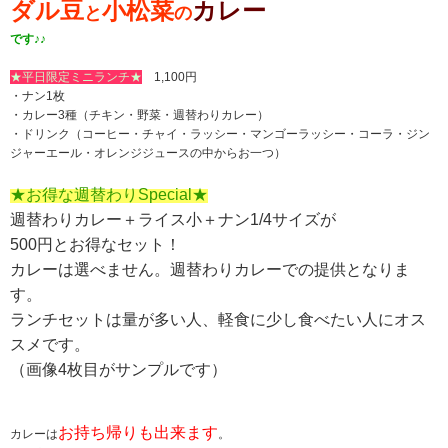
ダル豆
小松菜
カレー
と
の
です♪♪
★平日限定ミニランチ★
1,100円
・ナン1枚
・カレー3種（チキン・野菜・週替わりカレー）
・ドリンク（コーヒー・チャイ・ラッシー・マンゴーラッシー・コーラ・ジン
ジャーエール・オレンジジュースの中からお一つ）
★お得な週替わりSpecial★
週替わりカレー＋ライス小＋ナン1/4サイズが
500円とお得なセット！
カレーは選べません。週替わりカレーでの提供となりま
す。
ランチセットは量が多い人、軽食に少し食べたい人にオス
スメです。
（画像4枚目がサンプルです）
お持ち帰りも出来ます
カレーは
。