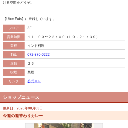
ける空間をどうぞ。
【Uber Eats】に登録しています。
フロア
3F
営業時間
１１：００〜２２：００（ＬＯ．２１：３０）
業種
インド料理
TEL
072-870-0222
席数
２６
喫煙
禁煙
リンク
公式ＨＰ
ショップニュース
更新日：2026年08月03日
今週の週替わりカレー