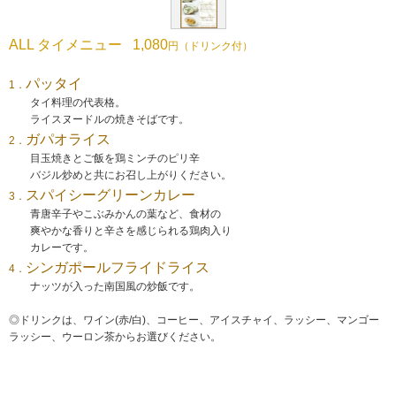
ALL タイメニュー
1,080
円（ドリンク付）
パッタイ
1．
タイ料理の代表格。
ライスヌードルの焼きそばです。
ガパオライス
2．
目玉焼きとご飯を鶏ミンチのピリ辛
バジル炒めと共にお召し上がりください。
スパイシーグリーンカレー
3．
青唐辛子やこぶみかんの葉など、食材の
爽やかな香りと辛さを感じられる鶏肉入り
カレーです。
シンガポールフライドライス
4．
ナッツが入った南国風の炒飯です。
◎ドリンクは、ワイン(赤/白)、コーヒー、アイスチャイ、ラッシー、マンゴー
ラッシー、ウーロン茶からお選びください。