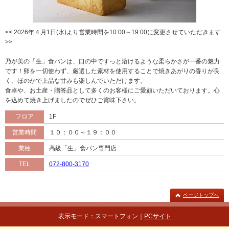
<< 2026年４月1日(水)より営業時間を10:00～19:00に変更させていただきます
>>
乃が美の「生」食パンは、口の中ですっと溶けるような柔らかさが一番の魅力
です！卵を一切使わず、厳選した素材を使用することで焼きあがりの香りが良
く、ほのかで上品な甘みも楽しんでいただけます。
食卓や、お土産・贈答品として多くのお客様にご愛顧いただいております。心
を込めて焼き上げましたのでぜひご賞味下さい。
フロア
1F
営業時間
１０：００～１９：００
業種
高級「生」食パン専門店
TEL
072-800-3170
ページトップへ
表示モード：スマートフォン｜
PCサイト