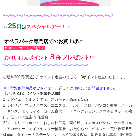
*〜*〜*〜*〜*〜*〜*〜*〜*〜*〜*〜*〜*〜*〜*〜*〜
*
25
日
♪
は
スペシャルデー！
♪
♪
♪
オペラパーク専門店でのお買上げに
e-kenet カードご利用で
３
プレゼント!!!
おけいはんポイント
倍
*〜*〜*〜*〜*〜*〜*〜*〜*〜*〜*〜*〜*〜*〜*〜*〜*
◎通常200円(税込)で1ポイント進呈のところ、3ポイント進呈いたします。
※一部対象外商品がございます。詳しくは店頭にてお問合せ下さい。
【おけいはんポイント対象外店舗】
1F / ダイエーグルメシティ、スガキヤ、Opera Cafe
2F / セリア、マックハウス、ユニクロ、テルル、ハローパソコン教室、バーガ
ーキング、よくわかる！ほけん案内、ＪＪコレクション、スマホとネットの窓
口、住まいの道案内 住道店
3F / ニトリデコホーム、おしゃれ工房、西松屋、スマホスピタル、オペラゴル
フアカデミー、エイドセンター補聴器、おたからや、ベネッセの英語教室 BE
studio、タイトーＦステーション、ネイス体操教室、保険見直し本舗、阪神調